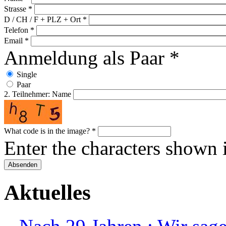
Strasse
*
D / CH / F + PLZ + Ort
*
Telefon
*
Email
*
Anmeldung als Paar
*
Single
Paar
2. Teilnehmer: Name
What code is in the image?
*
Enter the characters shown 
Aktuelles